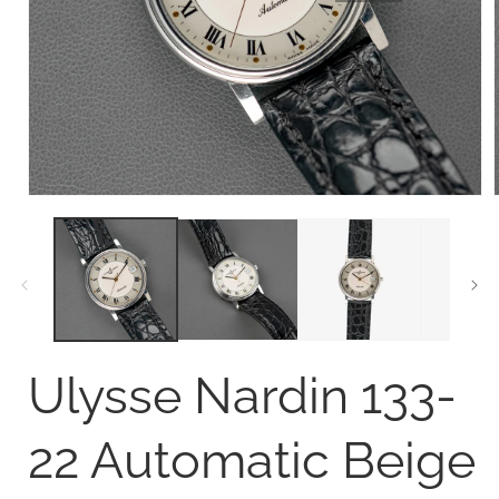
Open
media
1
in
i
modal
Ulysse Nardin 133-
22 Automatic Beige