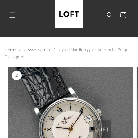
Skip to
content
Cart
Home
/
Ulysse Nardin
/
Ulysse Nardin 133-22 Automatic Beige
Dial 33mm
Skip to
product
information