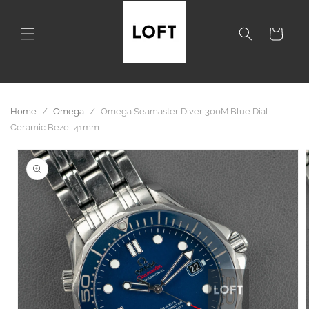
Skip to
content
Cart
Home
/
Omega
/
Omega Seamaster Diver 300M Blue Dial
Ceramic Bezel 41mm
Skip to
product
information