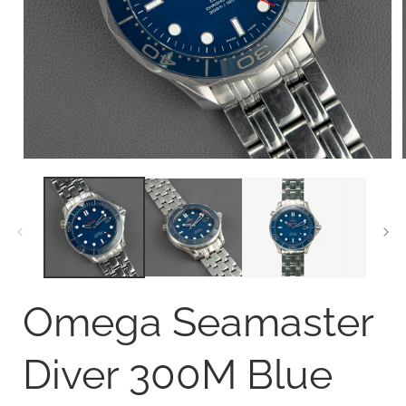
Open
media
1
in
i
modal
Omega Seamaster
Diver 300M Blue