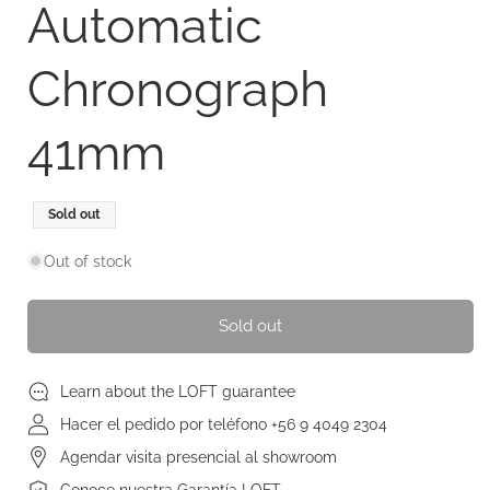
Automatic
Chronograph
41mm
Regular
Sale
Sold out
price
price
Out of stock
Sold out
Learn about the LOFT guarantee
Hacer el pedido por teléfono +56 9 4049 2304
Agendar visita presencial al showroom
Conoce nuestra Garantía LOFT