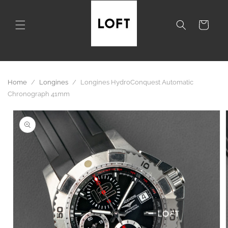
Skip to
content
Cart
Home
/
Longines
/
Longines HydroConquest Automatic
Chronograph 41mm
Skip to
product
information