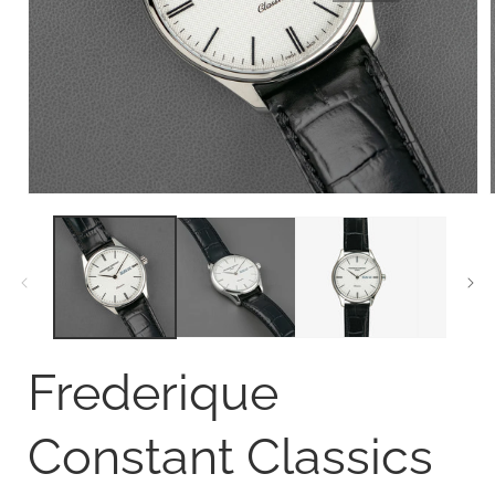
Open
media
1
in
i
modal
Frederique
Constant Classics