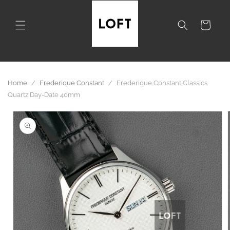
Skip to
content
Cart
Home
/
Frederique Constant
/
Frederique Constant Classics
Quartz Day-Date 40mm
Skip to
product
information